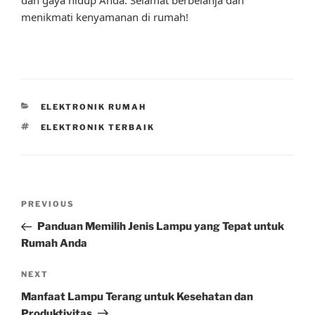
menikmati kenyamanan di rumah!
CATEGORIES
ELEKTRONIK RUMAH
TAGS
ELEKTRONIK TERBAIK
Post
Previous
PREVIOUS
navigation
Post
Panduan Memilih Jenis Lampu yang Tepat untuk
Rumah Anda
Next
NEXT
Post
Manfaat Lampu Terang untuk Kesehatan dan
Produktivitas