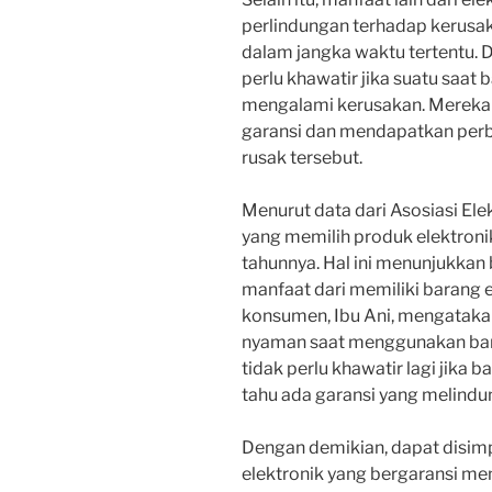
perlindungan terhadap kerusa
dalam jangka waktu tertentu. 
perlu khawatir jika suatu saat 
mengalami kerusakan. Merek
garansi dan mendapatkan perb
rusak tersebut.
Menurut data dari Asosiasi El
yang memilih produk elektroni
tahunnya. Hal ini menunjukka
manfaat dari memiliki barang e
konsumen, Ibu Ani, mengataka
nyaman saat menggunakan bara
tidak perlu khawatir lagi jika 
tahu ada garansi yang melindung
Dengan demikian, dapat disim
elektronik yang bergaransi m