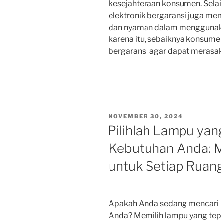
kesejahteraan konsumen. Sela
elektronik bergaransi juga m
dan nyaman dalam menggunakan
karena itu, sebaiknya konsume
bergaransi agar dapat merasa
POSTED
NOVEMBER 30, 2024
ON
Pilihlah Lampu yan
Kebutuhan Anda:
untuk Setiap Ruan
Apakah Anda sedang mencari 
Anda? Memilih lampu yang tep