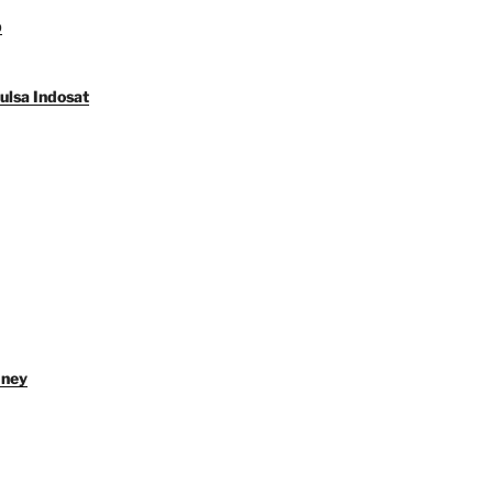
p
ulsa Indosat
dney