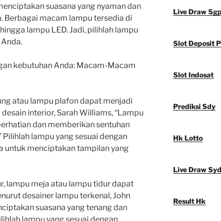
 menciptakan suasana yang nyaman dan
Live Draw Sg
. Berbagai macam lampu tersedia di
 hingga lampu LED. Jadi, pilihlah lampu
 Anda.
Slot Deposit P
dengan kebutuhan Anda: Macam-Macam
Slot Indosat
ung atau lampu plafon dapat menjadi
Prediksi Sdy
i desain interior, Sarah Williams, “Lampu
perhatian dan memberikan sentuhan
 Pilihlah lampu yang sesuai dengan
Hk Lotto
a untuk menciptakan tampilan yang
Live Draw Sy
ur, lampu meja atau lampu tidur dapat
nurut desainer lampu terkenal, John
Result Hk
ciptakan suasana yang tenang dan
ilihlah lampu yang sesuai dengan