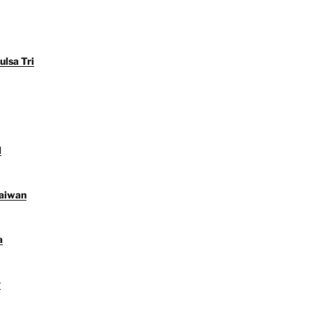
ulsa Tri
l
Taiwan
a
y