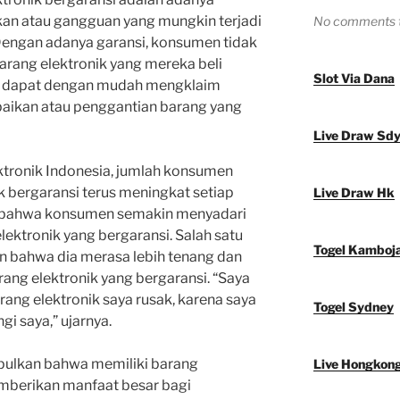
kan atau gangguan yang mungkin terjadi
No comments t
Dengan adanya garansi, konsumen tidak
barang elektronik yang mereka beli
Slot Via Dana
a dapat dengan mudah mengklaim
aikan atau penggantian barang yang
Live Draw Sd
ektronik Indonesia, jumlah konsumen
k bergaransi terus meningkat setiap
Live Draw Hk
n bahwa konsumen semakin menyadari
lektronik yang bergaransi. Salah satu
Togel Kamboj
n bahwa dia merasa lebih tenang dan
ng elektronik yang bergaransi. “Saya
barang elektronik saya rusak, karena saya
Togel Sydney
i saya,” ujarnya.
pulkan bahwa memiliki barang
Live Hongkon
emberikan manfaat besar bagi