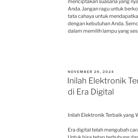
menciptakan suasana yang nya
Anda. Jangan ragu untuk berkon
tata cahaya untuk mendapatkan 
dengan kebutuhan Anda. Semog
dalam memilih lampu yang ses
POSTED
NOVEMBER 29, 2024
ON
Inilah Elektronik Te
di Era Digital
Inilah Elektronik Terbaik yang W
Era digital telah mengubah car
Untuk bisa tetap terhubung dan