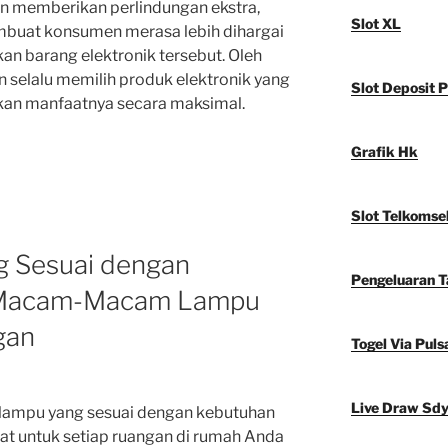
in memberikan perlindungan ekstra,
Slot XL
embuat konsumen merasa lebih dihargai
 barang elektronik tersebut. Oleh
n selalu memilih produk elektronik yang
Slot Deposit P
kan manfaatnya secara maksimal.
Grafik Hk
Slot Telkomse
g Sesuai dengan
Pengeluaran 
 Macam-Macam Lampu
gan
Togel Via Puls
Live Draw Sd
lampu yang sesuai dengan kebutuhan
at untuk setiap ruangan di rumah Anda