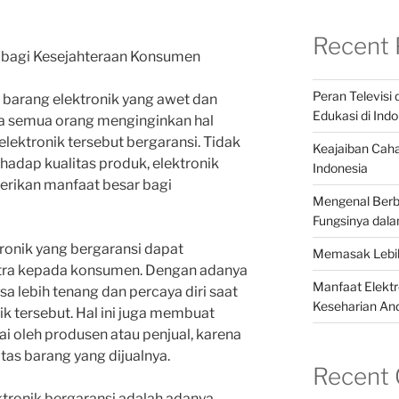
Recent 
i bagi Kesejahteraan Konsumen
Peran Televisi
i barang elektronik yang awet dan
Edukasi di Ind
aja semua orang menginginkan hal
elektronik tersebut bergaransi. Tidak
Keajaiban Cah
adap kualitas produk, elektronik
Indonesia
rikan manfaat besar bagi
Mengenal Berba
Fungsinya dala
tronik yang bergaransi dapat
Memasak Lebih
tra kepada konsumen. Dengan adanya
Manfaat Elekt
a lebih tenang dan percaya diri saat
Keseharian An
 tersebut. Hal ini juga membuat
i oleh produsen atau penjual, karena
as barang yang dijualnya.
Recent
lektronik bergaransi adalah adanya