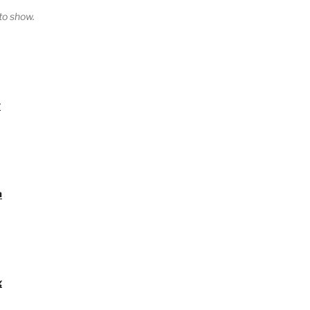
o show.
y
a
g