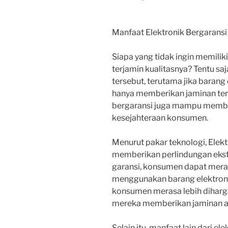
Manfaat Elektronik Bergarans
Siapa yang tidak ingin memilik
terjamin kualitasnya? Tentu s
tersebut, terutama jika barang 
hanya memberikan jaminan terh
bergaransi juga mampu membe
kesejahteraan konsumen.
Menurut pakar teknologi, Elek
memberikan perlindungan eks
garansi, konsumen dapat meras
menggunakan barang elektronik
konsumen merasa lebih diharga
mereka memberikan jaminan at
Selain itu, manfaat lain dari e