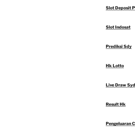
Slot Deposit P
Slot Indosat
Prediksi Sdy
Hk Lotto
Live Draw Sy
Result Hk
Pengeluaran C