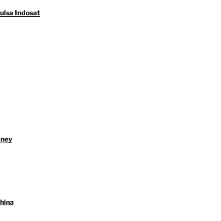
ulsa Indosat
dney
hina