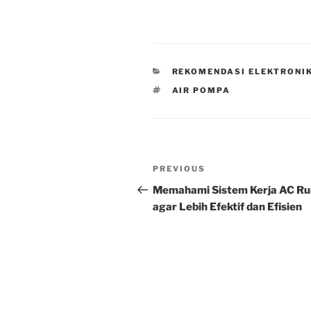
CATEGORIES
REKOMENDASI ELEKTRONI
TAGS
AIR POMPA
Post
Previous
PREVIOUS
navigation
Post
Memahami Sistem Kerja AC R
agar Lebih Efektif dan Efisien