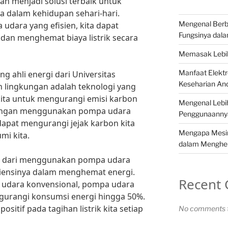
n menjadi solusi terbaik untuk
 dalam kehidupan sehari-hari.
Mengenal Berba
ara yang efisien, kita dapat
Fungsinya dala
dan menghemat biaya listrik secara
Memasak Lebih
Manfaat Elekt
g ahli energi dari Universitas
Keseharian An
 lingkungan adalah teknologi yang
kita untuk mengurangi emisi karbon
Mengenal Lebih
Dengan menggunakan pompa udara
Penggunaannya
dapat mengurangi jejak karbon kita
Mengapa Mesin 
i kita.
dalam Menghe
a dari menggunakan pompa udara
siensinya dalam menghemat energi.
Recent
udara konvensional, pompa udara
urangi konsumsi energi hingga 50%.
ositif pada tagihan listrik kita setiap
No comments t