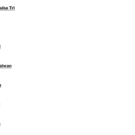
ulsa Tri
l
Taiwan
a
y
p