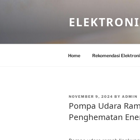
Skip
to
ELEKTRON
content
Home
Rekomendasi Elektron
POSTED
NOVEMBER 9, 2024
BY
ADMIN
ON
Pompa Udara Rama
Penghematan Ener