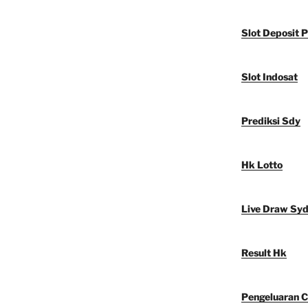
Slot Deposit P
Slot Indosat
Prediksi Sdy
Hk Lotto
Live Draw Sy
Result Hk
Pengeluaran C