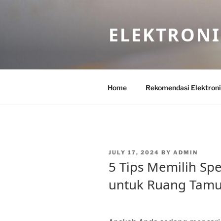
Skip
to
ELEKTRON
content
Home
Rekomendasi Elektron
POSTED
JULY 17, 2024
BY
ADMIN
ON
5 Tips Memilih Sp
untuk Ruang Tam