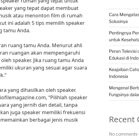
speaker rumah yang tepat untuk
eaker yang tepat dapat membuat
Cara Mengatas
sik atau menonton film di rumah
Solusinya
t ini adalah 5 tips memilih speaker
g tamu Anda.
Pentingnya P
untuk Kesehat
an ruang tamu Anda. Menurut ahli
Peran Televisi
kuran ruangan akan mempengaruhi
Edukasi di Ind
n oleh speaker. Jika ruang tamu Anda
emiliki ukuran yang sesuai agar suara
Keajaiban Cah
k.”
Indonesia
Mengenal Berba
ara yang dihasilkan oleh speaker.
Fungsinya dala
iofilemagazine.com, “Pilihlah speaker
a yang jernih dan detail, tanpa
tikan juga speaker memiliki frekuensi
Recent
 memainkan berbagai jenis musik
No comments t