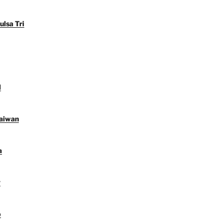
ulsa Tri
l
Taiwan
a
y
p