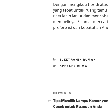
Dengan mengikuti tips di ata
yang tepat untuk ruang tamu
riset lebih lanjut dan menco
membelinya. Selamat mencari
preferensi dan kebutuhan An
CATEGORIES
ELEKTRONIK RUMAH
TAGS
SPEKAER RUMAH
Post
Previous
PREVIOUS
navigation
Post
Tips Memilih Lampu Kamar ya
Cocok untuk Ruangan Anda