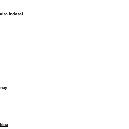
ulsa Indosat
dney
hina