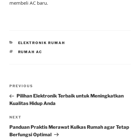
membeli AC baru.
CATEGORIES
ELEKTRONIK RUMAH
TAGS
RUMAH AC
Post
Previous
PREVIOUS
navigation
Post
Pilihan Elektronik Terbaik untuk Meningkatkan
Kualitas Hidup Anda
Next
NEXT
Post
Panduan Praktis Merawat Kulkas Rumah agar Tetap
Berfungsi Optimal