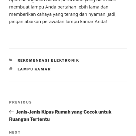
membuat lampu Anda bertahan lebih lama dan
memberikan cahaya yang terang dan nyaman. Jadi,
jangan abaikan perawatan lampu kamar Anda!
CATEGORIES
REKOMENDASI ELEKTRONIK
TAGS
LAMPU KAMAR
Post
Previous
PREVIOUS
navigation
Post
Jenis-Jenis Kipas Rumah yang Cocok untuk
Ruangan Tertentu
Next
NEXT