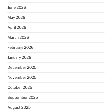
June 2026
May 2026
April 2026
March 2026
February 2026
January 2026
December 2025
November 2025
October 2025
September 2025
August 2025