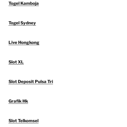
Togel Kamboja
Togel Sydney
Live Hongkong
Slot XL
Slot Deposit Pulsa Tri
Grafik Hk
Slot Telkomsel