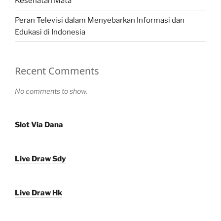
Kesehatan Mata
Peran Televisi dalam Menyebarkan Informasi dan
Edukasi di Indonesia
Recent Comments
No comments to show.
Slot Via Dana
Live Draw Sdy
Live Draw Hk