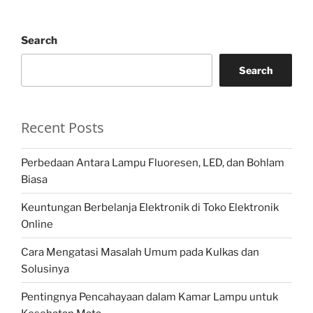
Search
Search
Recent Posts
Perbedaan Antara Lampu Fluoresen, LED, dan Bohlam
Biasa
Keuntungan Berbelanja Elektronik di Toko Elektronik
Online
Cara Mengatasi Masalah Umum pada Kulkas dan
Solusinya
Pentingnya Pencahayaan dalam Kamar Lampu untuk