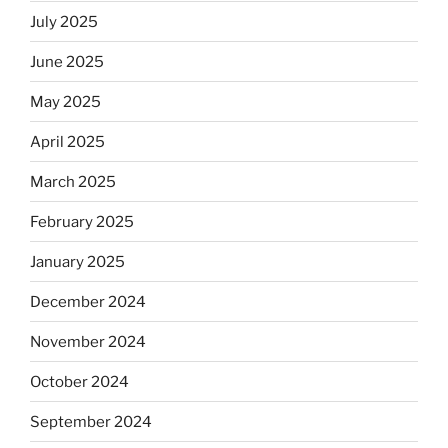
July 2025
June 2025
May 2025
April 2025
March 2025
February 2025
January 2025
December 2024
November 2024
October 2024
September 2024