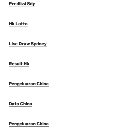
Prediksi Sdy
Hk Lotto
Live Draw Sydney
Result Hk
Pengeluaran China
Data China
Pengeluaran China