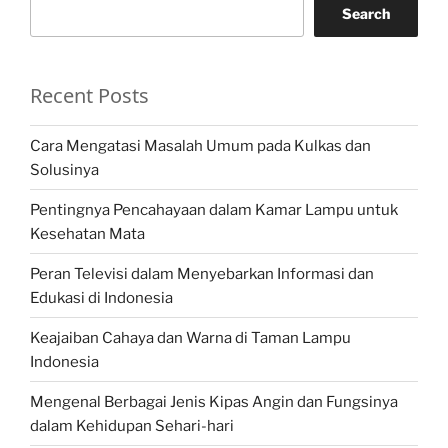
Search
Recent Posts
Cara Mengatasi Masalah Umum pada Kulkas dan
Solusinya
Pentingnya Pencahayaan dalam Kamar Lampu untuk
Kesehatan Mata
Peran Televisi dalam Menyebarkan Informasi dan
Edukasi di Indonesia
Keajaiban Cahaya dan Warna di Taman Lampu
Indonesia
Mengenal Berbagai Jenis Kipas Angin dan Fungsinya
dalam Kehidupan Sehari-hari