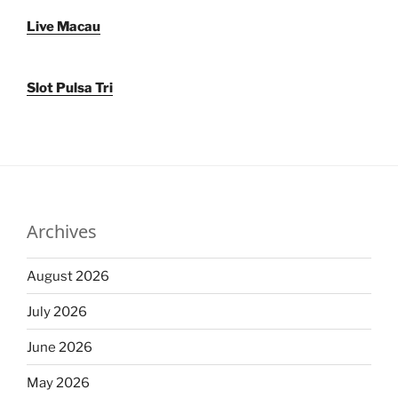
Live Macau
Slot Pulsa Tri
Archives
August 2026
July 2026
June 2026
May 2026