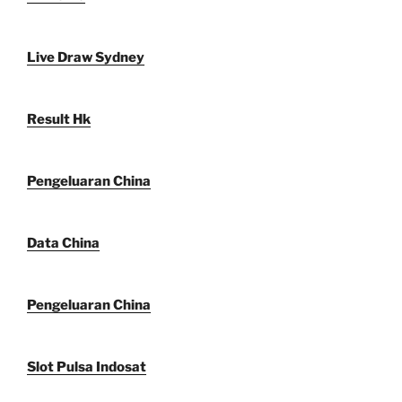
Live Draw Sydney
Result Hk
Pengeluaran China
Data China
Pengeluaran China
Slot Pulsa Indosat