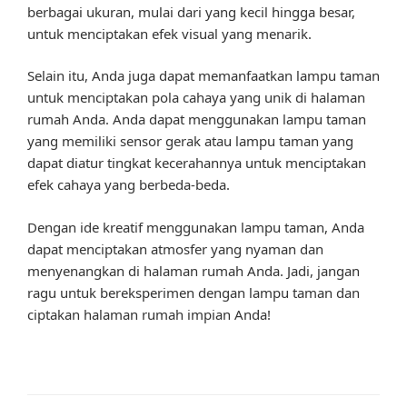
berbagai ukuran, mulai dari yang kecil hingga besar,
untuk menciptakan efek visual yang menarik.
Selain itu, Anda juga dapat memanfaatkan lampu taman
untuk menciptakan pola cahaya yang unik di halaman
rumah Anda. Anda dapat menggunakan lampu taman
yang memiliki sensor gerak atau lampu taman yang
dapat diatur tingkat kecerahannya untuk menciptakan
efek cahaya yang berbeda-beda.
Dengan ide kreatif menggunakan lampu taman, Anda
dapat menciptakan atmosfer yang nyaman dan
menyenangkan di halaman rumah Anda. Jadi, jangan
ragu untuk bereksperimen dengan lampu taman dan
ciptakan halaman rumah impian Anda!