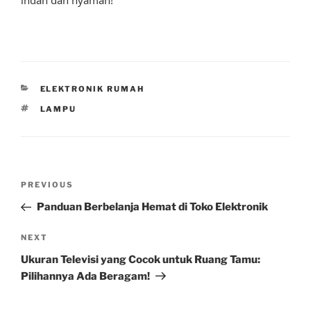
CATEGORIES
ELEKTRONIK RUMAH
TAGS
LAMPU
Post
Previous
PREVIOUS
navigation
Post
Panduan Berbelanja Hemat di Toko Elektronik
Next
NEXT
Post
Ukuran Televisi yang Cocok untuk Ruang Tamu:
Pilihannya Ada Beragam!