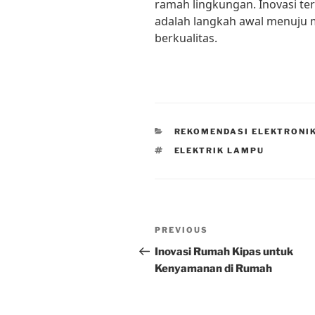
ramah lingkungan. Inovasi ter
adalah langkah awal menuju 
berkualitas.
CATEGORIES
REKOMENDASI ELEKTRONI
TAGS
ELEKTRIK LAMPU
Post
Previous
PREVIOUS
navigation
Post
Inovasi Rumah Kipas untuk
Kenyamanan di Rumah