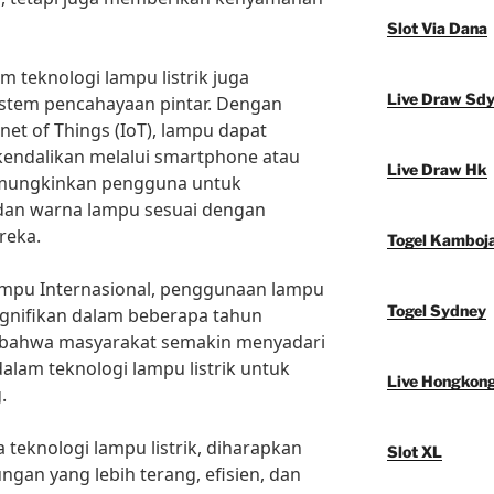
Slot Via Dana
am teknologi lampu listrik juga
Live Draw Sd
stem pencahayaan pintar. Dengan
et of Things (IoT), lampu dapat
kendalikan melalui smartphone atau
Live Draw Hk
memungkinkan pengguna untuk
dan warna lampu sesuai dengan
reka.
Togel Kamboj
Lampu Internasional, penggunaan lampu
Togel Sydney
ignifikan dalam beberapa tahun
an bahwa masyarakat semakin menyadari
dalam teknologi lampu listrik untuk
Live Hongkon
.
eknologi lampu listrik, diharapkan
Slot XL
ngan yang lebih terang, efisien, dan