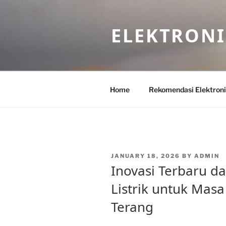
Skip
to
ELEKTRON
content
Home
Rekomendasi Elektron
POSTED
JANUARY 18, 2026
BY
ADMIN
ON
Inovasi Terbaru d
Listrik untuk Mas
Terang