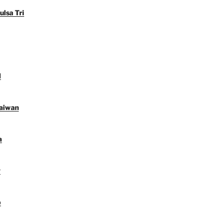
ulsa Tri
l
Taiwan
a
y
p