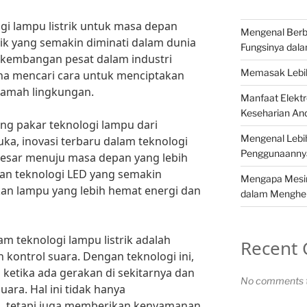
gi lampu listrik untuk masa depan
Mengenal Berba
pik yang semakin diminati dalam dunia
Fungsinya dala
erkembangan pesat dalam industri
Memasak Lebih
aha mencari cara untuk menciptakan
 ramah lingkungan.
Manfaat Elekt
Keseharian An
ang pakar teknologi lampu dari
Mengenal Lebih
ka, inovasi terbaru dalam teknologi
Penggunaannya
 besar menuju masa depan yang lebih
n teknologi LED yang semakin
Mengapa Mesin 
kan lampu yang lebih hemat energi dan
dalam Menghe
am teknologi lampu listrik adalah
Recent
kontrol suara. Dengan teknologi ini,
ketika ada gerakan di sekitarnya dan
No comments t
uara. Hal ini tidak hanya
i, tetapi juga memberikan kenyamanan