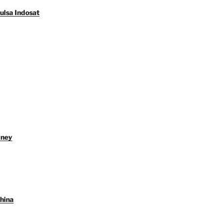
ulsa Indosat
dney
hina