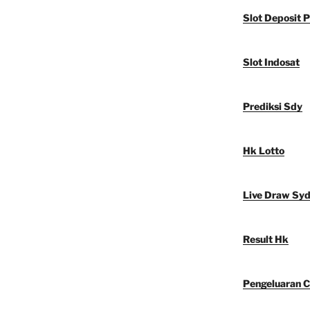
Slot Deposit P
Slot Indosat
Prediksi Sdy
Hk Lotto
Live Draw Sy
Result Hk
Pengeluaran C