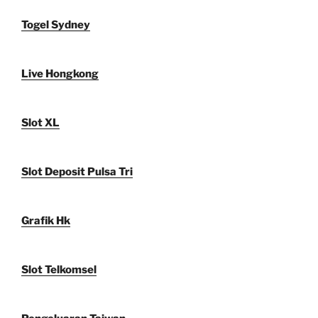
Togel Sydney
Live Hongkong
Slot XL
Slot Deposit Pulsa Tri
Grafik Hk
Slot Telkomsel