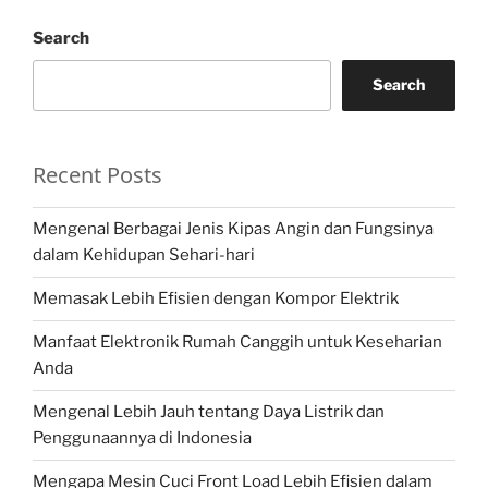
Search
Search
Recent Posts
Mengenal Berbagai Jenis Kipas Angin dan Fungsinya
dalam Kehidupan Sehari-hari
Memasak Lebih Efisien dengan Kompor Elektrik
Manfaat Elektronik Rumah Canggih untuk Keseharian
Anda
Mengenal Lebih Jauh tentang Daya Listrik dan
Penggunaannya di Indonesia
Mengapa Mesin Cuci Front Load Lebih Efisien dalam