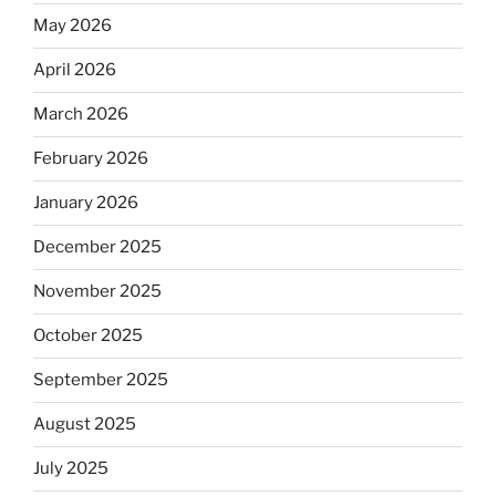
May 2026
April 2026
March 2026
February 2026
January 2026
December 2025
November 2025
October 2025
September 2025
August 2025
July 2025