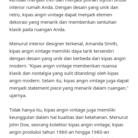
interior rumah Anda. Dengan desain yang unik dan
retro, kipas angin vintage dapat menjadi elemen
dekorasi yang menarik dan memberikan sentuhan
klasik pada ruangan Anda.
Menurut interior designer terkenal, Amanda Smith,
kipas angin vintage memiliki daya tarik tersendiri
dengan desain yang unik dan berbeda dari kipas angin
modern. “Kipas angin vintage memberikan nuansa
klasik dan nostalgia yang sulit ditandingi oleh kipas
angin modern. Selain itu, kipas angin vintage juga dapat
menjadi statement piece yang menarik dalam ruangan,”
ujarnya.
Tidak hanya itu, kipas angin vintage juga memiliki
keunggulan dalam hal kualitas dan ketahanan. Menurut
John Doe, seorang kolektor kipas angin vintage, kipas
angin produksi tahun 1960-an hingga 1980-an