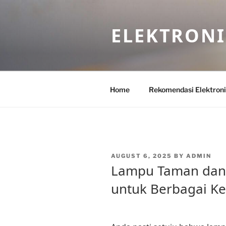
Skip
to
ELEKTRON
content
Home
Rekomendasi Elektron
POSTED
AUGUST 6, 2025
BY
ADMIN
ON
Lampu Taman dan
untuk Berbagai K