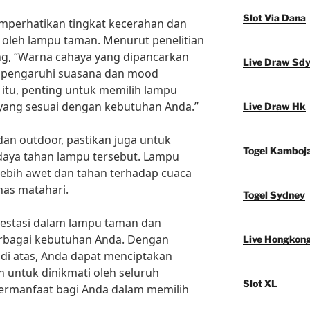
Slot Via Dana
memperhatikan tingkat kecerahan dan
 oleh lampu taman. Menurut penelitian
ung, “Warna cahaya yang dipancarkan
Live Draw Sd
mpengaruhi suasana dan mood
itu, penting untuk memilih lampu
ang sesuai dengan kebutuhan Anda.”
Live Draw Hk
an outdoor, pastikan juga untuk
Togel Kamboj
daya tahan lampu tersebut. Lampu
lebih awet dan tahan terhadap cuaca
nas matahari.
Togel Sydney
nvestasi dalam lampu taman dan
rbagai kebutuhan Anda. Dengan
Live Hongkon
di atas, Anda dapat menciptakan
 untuk dinikmati oleh seluruh
Slot XL
 bermanfaat bagi Anda dalam memilih