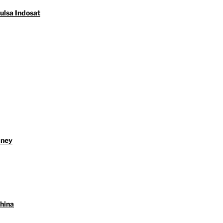
ulsa Indosat
dney
hina