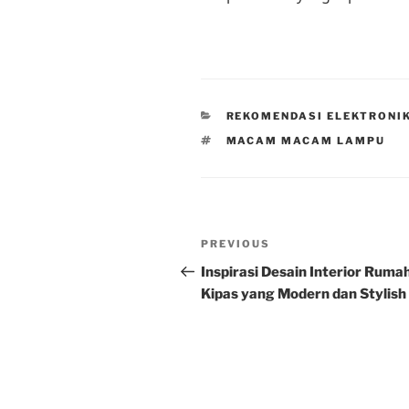
CATEGORIES
REKOMENDASI ELEKTRONI
TAGS
MACAM MACAM LAMPU
Post
Previous
PREVIOUS
navigation
Post
Inspirasi Desain Interior Ruma
Kipas yang Modern dan Stylish