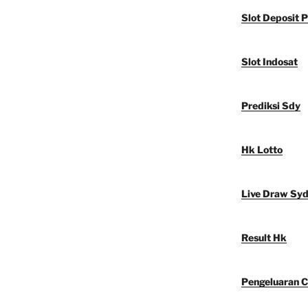
Slot Deposit P
Slot Indosat
Prediksi Sdy
Hk Lotto
Live Draw Sy
Result Hk
Pengeluaran C