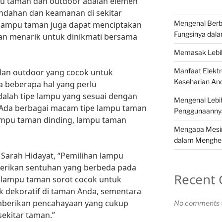
pu taman dan outdoor adalah elemen
ndahan dan keamanan di sekitar
Mengenal Berba
, lampu taman juga dapat menciptakan
Fungsinya dala
an menarik untuk dinikmati bersama
Memasak Lebih
Manfaat Elekt
dan outdoor yang cocok untuk
Keseharian An
 beberapa hal yang perlu
adalah tipe lampu yang sesuai dengan
Mengenal Lebih
 Ada berbagai macam tipe lampu taman
Penggunaannya
lampu taman dinding, lampu taman
Mengapa Mesin 
dalam Menghe
Sarah Hidayat, “Pemilihan lampu
erikan sentuhan yang berbeda pada
Recent
, lampu taman sorot cocok untuk
 dekoratif di taman Anda, sementara
mberikan pencahayaan yang cukup
No comments t
ekitar taman.”