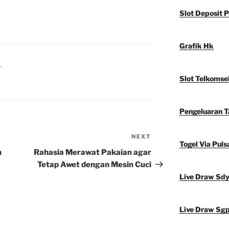
Slot Deposit P
Grafik Hk
K
Slot Telkomse
Pengeluaran 
NEXT
Next
Togel Via Puls
Post
h
Rahasia Merawat Pakaian agar
Tetap Awet dengan Mesin Cuci
Live Draw Sd
Live Draw Sg