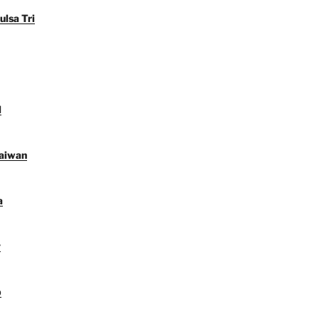
ulsa Tri
l
Taiwan
a
y
p