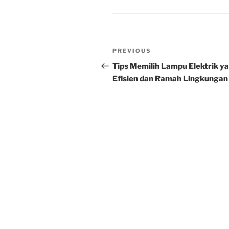
Post
Previous
PREVIOUS
navigation
Post
Tips Memilih Lampu Elektrik y
Efisien dan Ramah Lingkungan