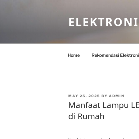
Skip
to
ELEKTRON
content
Home
Rekomendasi Elektron
POSTED
MAY 25, 2025
BY
ADMIN
ON
Manfaat Lampu LE
di Rumah