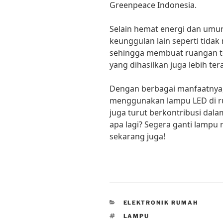
Greenpeace Indonesia.
Selain hemat energi dan umur
keunggulan lain seperti tida
sehingga membuat ruangan tet
yang dihasilkan juga lebih te
Dengan berbagai manfaatnya, 
menggunakan lampu LED di ru
juga turut berkontribusi dala
apa lagi? Segera ganti lamp
sekarang juga!
CATEGORIES
ELEKTRONIK RUMAH
TAGS
LAMPU