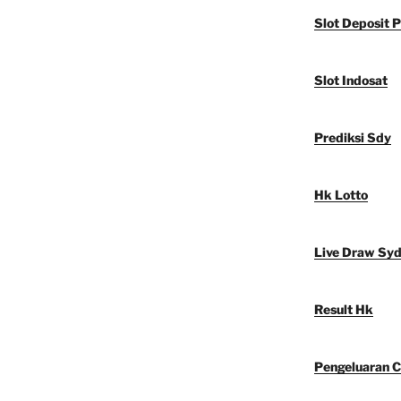
Slot Deposit P
Slot Indosat
Prediksi Sdy
Hk Lotto
Live Draw Sy
Result Hk
Pengeluaran C