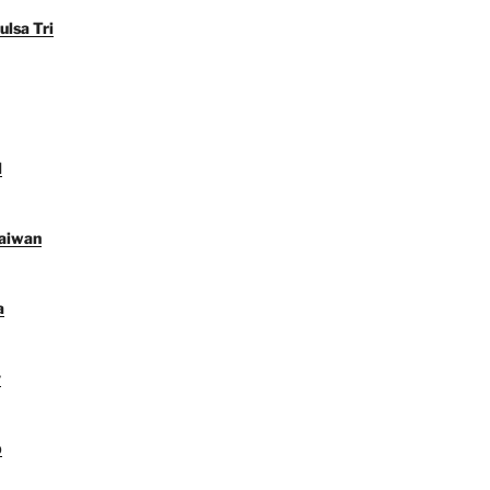
ulsa Tri
l
Taiwan
a
y
p