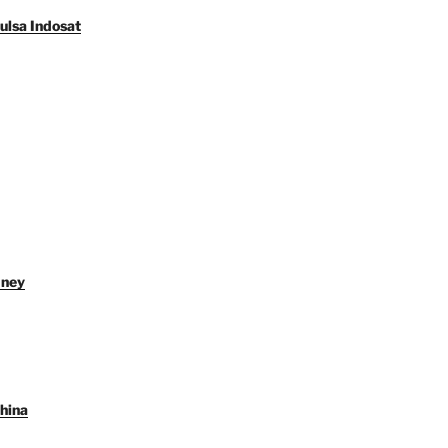
ulsa Indosat
dney
hina