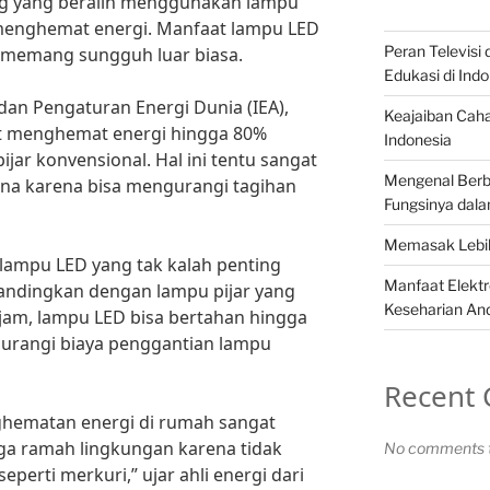
ang yang beralih menggunakan lampu
menghemat energi. Manfaat lampu LED
Peran Televisi
 memang sungguh luar biasa.
Edukasi di Ind
dan Pengaturan Energi Dunia (IEA),
Keajaiban Cah
 menghemat energi hingga 80%
Indonesia
ar konvensional. Hal ini tentu sangat
Mengenal Berba
a karena bisa mengurangi tagihan
Fungsinya dala
Memasak Lebih
 lampu LED yang tak kalah penting
Manfaat Elekt
andingkan dengan lampu pijar yang
Keseharian An
jam, lampu LED bisa bertahan hingga
ngurangi biaya penggantian lampu
Recent
hematan energi di rumah sangat
juga ramah lingkungan karena tidak
No comments t
erti merkuri,” ujar ahli energi dari