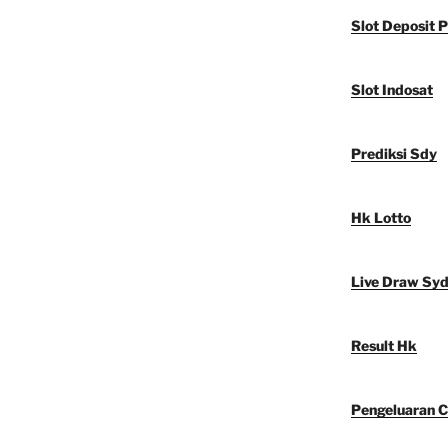
Slot Deposit P
Slot Indosat
Prediksi Sdy
Hk Lotto
Live Draw Sy
Result Hk
Pengeluaran C