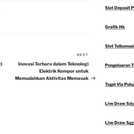
Slot Deposit P
K
Grafik Hk
Slot Telkomse
NEXT
Next
Post
i
Inovasi Terbaru dalam Teknologi
Pengeluaran 
Elektrik Kompor untuk
Memudahkan Aktivitas Memasak
Togel Via Puls
Live Draw Sd
Live Draw Sg