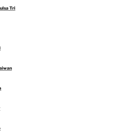
ulsa Tri
l
Taiwan
a
y
p