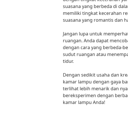
suasana yang berbeda di dal
memiliki tingkat kecerahan 
suasana yang romantis dan ha
Jangan lupa untuk memperhati
ruangan. Anda dapat menco
dengan cara yang berbeda-be
sudut ruangan atau menempa
tidur.
Dengan sedikit usaha dan kre
kamar lampu dengan gaya ba
terlihat lebih menarik dan ny
bereksperimen dengan berba
kamar lampu Anda!