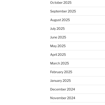
October 2025
September 2025
August 2025
July 2025
June 2025
May 2025
April 2025
March 2025
February 2025
January 2025
December 2024
November 2024