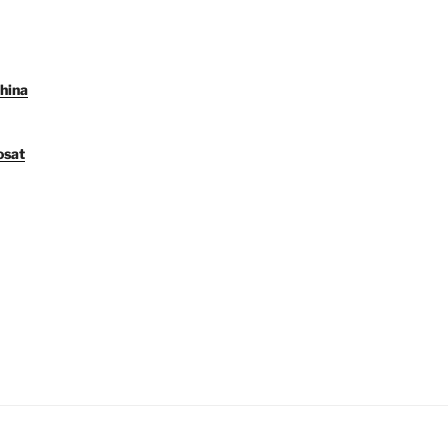
hina
osat