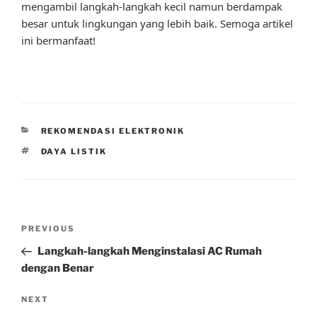
mengambil langkah-langkah kecil namun berdampak
besar untuk lingkungan yang lebih baik. Semoga artikel
ini bermanfaat!
CATEGORIES
REKOMENDASI ELEKTRONIK
TAGS
DAYA LISTIK
Post
Previous
PREVIOUS
navigation
Post
Langkah-langkah Menginstalasi AC Rumah
dengan Benar
Next
NEXT