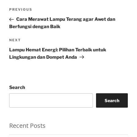
Post
Previous
PREVIOUS
navigation
Post
Cara Merawat Lampu Terang agar Awet dan
Berfungsi dengan Baik
Next
NEXT
Post
Lampu Hemat Energi: Pilihan Terbaik untuk
Lingkungan dan Dompet Anda
Search
Search
Recent Posts