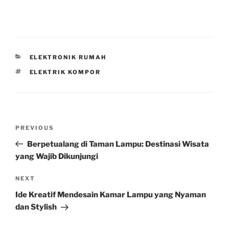
CATEGORIES
ELEKTRONIK RUMAH
TAGS
ELEKTRIK KOMPOR
Post
Previous
PREVIOUS
navigation
Post
Berpetualang di Taman Lampu: Destinasi Wisata
yang Wajib Dikunjungi
Next
NEXT
Post
Ide Kreatif Mendesain Kamar Lampu yang Nyaman
dan Stylish