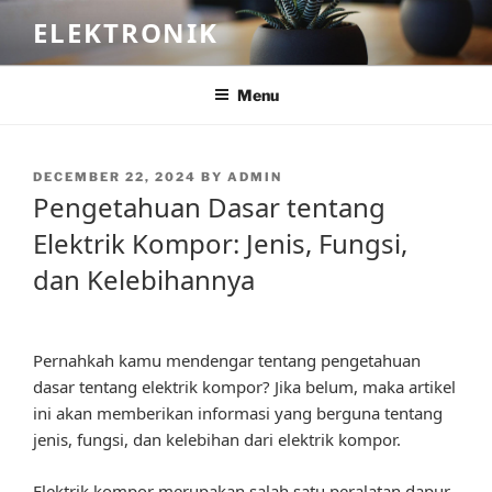
Skip
ELEKTRONIK
to
content
Menu
POSTED
DECEMBER 22, 2024
BY
ADMIN
ON
Pengetahuan Dasar tentang
Elektrik Kompor: Jenis, Fungsi,
dan Kelebihannya
Pernahkah kamu mendengar tentang pengetahuan
dasar tentang elektrik kompor? Jika belum, maka artikel
ini akan memberikan informasi yang berguna tentang
jenis, fungsi, dan kelebihan dari elektrik kompor.
Elektrik kompor merupakan salah satu peralatan dapur