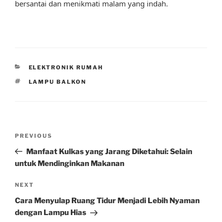
bersantai dan menikmati malam yang indah.
CATEGORIES
ELEKTRONIK RUMAH
TAGS
LAMPU BALKON
Post
Previous
PREVIOUS
navigation
Post
Manfaat Kulkas yang Jarang Diketahui: Selain
untuk Mendinginkan Makanan
Next
NEXT
Post
Cara Menyulap Ruang Tidur Menjadi Lebih Nyaman
dengan Lampu Hias