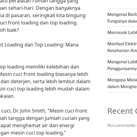
satu peralatan rumah tangga yang
pan sehari-hari. Dengan banyaknya
Mengenal Berba
ia di pasaran, seringkali kita bingung
Fungsinya dala
ci front loading dan top loading.
ih baik?
Memasak Lebih
Manfaat Elekt
nt Loading dan Top Loading: Mana
Keseharian An
Mengenal Lebih
top loading memiliki kelebihan dan
Penggunaannya
sin cuci front loading biasanya lebih
Mengapa Mesin 
dan deterjen, serta lebih lembut dalam
dalam Menghe
n cuci top loading lebih mudah dalam
kaian.
Recent
uci, Dr. John Smith, “Mesin cuci front
mah tangga dengan jumlah cucian yang
 dapat menghemat air dan energi
No comments t
an mesin cuci top loading.”