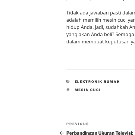
Tidak ada jawaban pasti dala
adalah memilih mesin cuci y
hidup Anda. Jadi, sudahkah 
yang akan Anda beli? Semoga 
dalam membuat keputusan ya
CATEGORIES
ELEKTRONIK RUMAH
TAGS
MESIN CUCI
Post
Previous
PREVIOUS
navigation
Post
Perbandingan Ukuran Televisi: