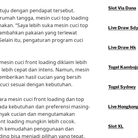
Slot Via Dana
tuju dengan pendapat tersebut.
 rumah tangga, mesin cuci top loading
akan. “Saya lebih suka mesin cuci top
Live Draw Sd
nambahkan pakaian yang terlewat
 Selain itu, pengaturan program cuci
Live Draw Hk
mesin cuci front loading diklaim lebih
Togel Kamboj
 lebih cepat dan intens. Namun, mesin
emberikan hasil cucian yang bersih
cuci sesuai dengan kebutuhan.
Togel Sydney
ara mesin cuci front loading dan top
pada kebutuhan dan preferensi masing-
Live Hongkon
banyak cucian dan mengutamakan
ront loading mungkin lebih cocok.
Slot XL
ilih kemudahan penggunaan dan
ading bisa menjadi pilihan yang tepat.