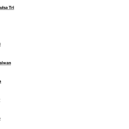
ulsa Tri
l
Taiwan
a
y
p