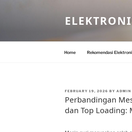
Skip
to
ELEKTRON
content
Home
Rekomendasi Elektron
POSTED
FEBRUARY 19, 2026
BY
ADMIN
ON
Perbandingan Mesi
dan Top Loading: 