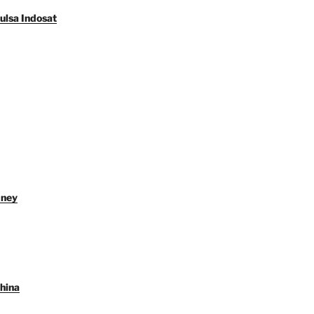
ulsa Indosat
dney
hina