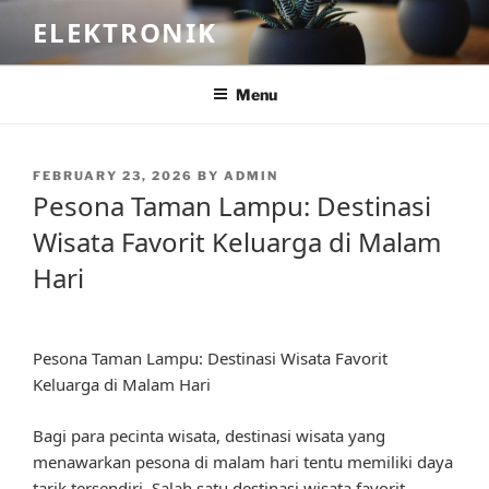
Skip
ELEKTRONIK
to
content
Menu
POSTED
FEBRUARY 23, 2026
BY
ADMIN
ON
Pesona Taman Lampu: Destinasi
Wisata Favorit Keluarga di Malam
Hari
Pesona Taman Lampu: Destinasi Wisata Favorit
Keluarga di Malam Hari
Bagi para pecinta wisata, destinasi wisata yang
menawarkan pesona di malam hari tentu memiliki daya
tarik tersendiri. Salah satu destinasi wisata favorit