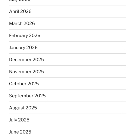
April 2026
March 2026
February 2026
January 2026
December 2025
November 2025
October 2025
September 2025
August 2025
July 2025
June 2025