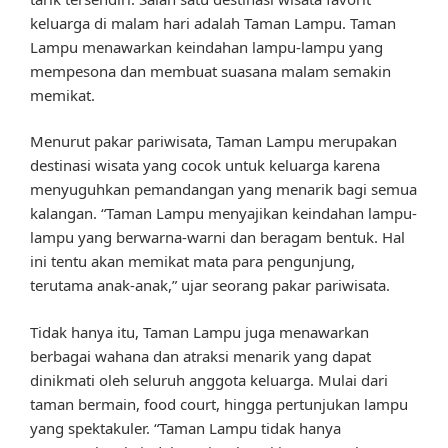
keluarga di malam hari adalah Taman Lampu. Taman
Lampu menawarkan keindahan lampu-lampu yang
mempesona dan membuat suasana malam semakin
memikat.
Menurut pakar pariwisata, Taman Lampu merupakan
destinasi wisata yang cocok untuk keluarga karena
menyuguhkan pemandangan yang menarik bagi semua
kalangan. “Taman Lampu menyajikan keindahan lampu-
lampu yang berwarna-warni dan beragam bentuk. Hal
ini tentu akan memikat mata para pengunjung,
terutama anak-anak,” ujar seorang pakar pariwisata.
Tidak hanya itu, Taman Lampu juga menawarkan
berbagai wahana dan atraksi menarik yang dapat
dinikmati oleh seluruh anggota keluarga. Mulai dari
taman bermain, food court, hingga pertunjukan lampu
yang spektakuler. “Taman Lampu tidak hanya