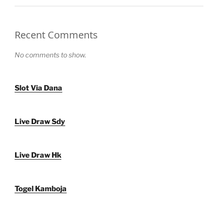
Recent Comments
No comments to show.
Slot Via Dana
Live Draw Sdy
Live Draw Hk
Togel Kamboja