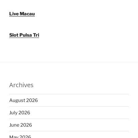
Live Macau
Slot Pulsa Tri
Archives
August 2026
July 2026
June 2026
May 2026