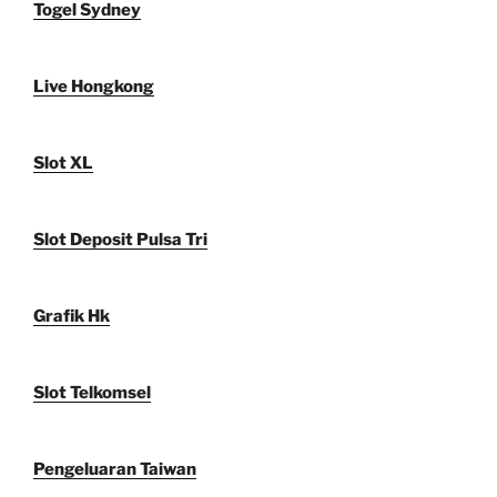
Togel Sydney
Live Hongkong
Slot XL
Slot Deposit Pulsa Tri
Grafik Hk
Slot Telkomsel
Pengeluaran Taiwan