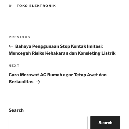
TAGS
TOKO ELEKTRONIK
Post
Previous
PREVIOUS
navigation
Post
Bahaya Penggunaan Stop Kontak Imitasi:
Mencegah Risiko Kebakaran dan Konsleting Listrik
Next
NEXT
Post
Cara Merawat AC Rumah agar Tetap Awet dan
Berkualitas
Search
Search