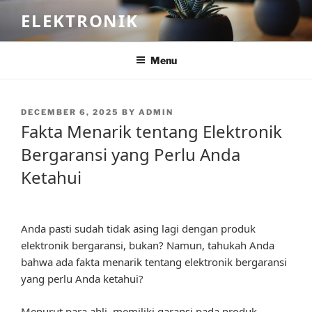
Skip
ELEKTRONIK
to
content
Menu
POSTED
DECEMBER 6, 2025
BY
ADMIN
ON
Fakta Menarik tentang Elektronik
Bergaransi yang Perlu Anda
Ketahui
Anda pasti sudah tidak asing lagi dengan produk
elektronik bergaransi, bukan? Namun, tahukah Anda
bahwa ada fakta menarik tentang elektronik bergaransi
yang perlu Anda ketahui?
Menurut para ahli, memiliki garansi pada produk