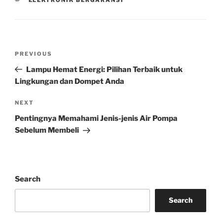
Post
Previous
PREVIOUS
navigation
Post
Lampu Hemat Energi: Pilihan Terbaik untuk
Lingkungan dan Dompet Anda
Next
NEXT
Post
Pentingnya Memahami Jenis-jenis Air Pompa
Sebelum Membeli
Search
Search