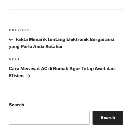
Post
Previous
PREVIOUS
navigation
Post
Fakta Menarik tentang Elektronik Bergaransi
yang Perlu Anda Ketahui
Next
NEXT
Post
Cara Merawat AC di Rumah Agar Tetap Awet dan
Efisien
Search
Search