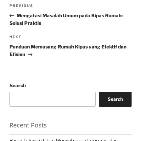
Post
Previous
PREVIOUS
navigation
Post
Mengatasi Masalah Umum pada Kipas Rumah:
Solusi Praktis
Next
NEXT
Post
Panduan Memasang Rumah Kipas yang Efektif dan
Efisien
Search
Search
Recent Posts
Peran Televisi dalam Menyebarkan Informasi dan