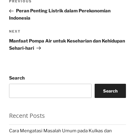
Previous
PREVIOUS
navigation
Post
Peran Penting Listrik dalam Perekonomian
Indonesia
Next
NEXT
Post
Manfaat Pompa Air untuk Keseharian dan Kehidupan
Sehari-hari
Search
Search
Recent Posts
Cara Mengatasi Masalah Umum pada Kulkas dan