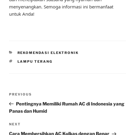
menyenangkan. Semoga informasi ini bermanfaat
untuk Anda!
CATEGORIES
REKOMENDASI ELEKTRONIK
TAGS
LAMPU TERANG
Post
Previous
PREVIOUS
navigation
Post
Pentingnya Memiliki Rumah AC di Indonesia yang
Panas dan Humid
Next
NEXT
Post
Cara Membersihkan AC Kulkas dengan Benar